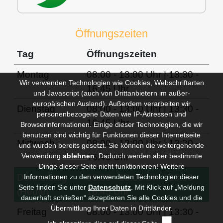
Öffnungszeiten
Tag
Öffnungszeiten
Montag
08:00 - 13:00 Uhr | 13:30 -
Wir verwenden Technologien wie Cookies, Webschriftarten
16:45 Uhr
und Javascript (auch von Drittanbietern im außer-
europäischen Ausland). Außerdem verarbeiten wir
Dienstag
08:00 - 13:00 Uhr | 13:30 -
personenbezogene Daten wie IP-Adressen und
16:45 Uhr
Browserinformationen. Einige dieser Technologien, die wir
benutzen sind wichtig für Funktionen dieser Internetseite
Mittwoch
08:00 - 13:00 Uhr | 13:30 -
und wurden bereits gesetzt. Sie können die weitergehende
Verwendung
ablehnen
.
Dadurch werden aber bestimmte
16:45 Uhr
Dinge dieser Seite nicht funktionieren! Weitere
Donnerstag
08:00 - 13:00 Uhr | 13:30 -
Informationen zu den verwendeten Technologien dieser
Seite finden Sie unter
Datenschutz
. Mit Klick auf „Meldung
(Heute)
16:45 Uhr
dauerhaft schließen“ akzeptieren Sie alle Cookies und die
Übermittlung Ihrer Daten in Drittländer.
Freitag
08:00 - 13:00 Uhr | 13:30 -